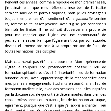
Pendant ces années, comme à l’époque de mon premier essai,
j’imaginais bien que mes réflexions inspirées de l’actualité
seraient sans doute parfois taquines, mais je les envisageais
toujours empreintes d’un sentiment d’une
familiarité
sereine
et, somme toute, assez joyeuse, avec l’Église. J’en connaissais
bien sûr les limites. Il me suffisait d’observer ma propre vie
pour me rappeler que l’Église est une communauté de
pécheurs. Je savais bien que l’Église avait pu, par son attitude,
devenir elle-même obstacle à sa propre mission de faire, de
toutes les nations, des disciples.
Mais cela n’avait pas été le cas pour moi. Mon expérience de
l’Église a toujours été profondément positive : lieu de
formation spirituelle et d’éveil à l’intériorité ; lieu de formation
humaine aussi, avec l’apprentissage de la responsabilité dans
mes premiers engagements étudiants en aumônerie ; lieu de
formation intellectuelle, avec des sessions annuelles inspirées
par la doctrine sociale qui ont été déterminantes dans bien des
choix professionnels ou militants ; lieu de formation artistique,
également, puisque que c’est là que j’ai appris à chanter ; lieu
de fraternité, bien sûr, où se sont nouées des amitiés solides