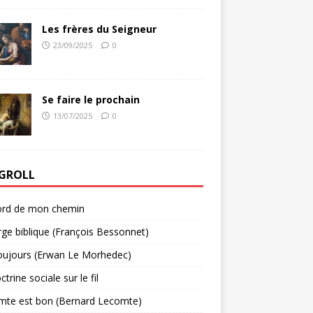
Les frères du Seigneur
23/09/2025
0
Se faire le prochain
13/07/2025
0
GROLL
ord de mon chemin
rge biblique (François Bessonnet)
oujours (Erwan Le Morhedec)
trine sociale sur le fil
mte est bon (Bernard Lecomte)