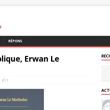
E
RÉPONS
blique, Erwan Le
REC
3
ACT