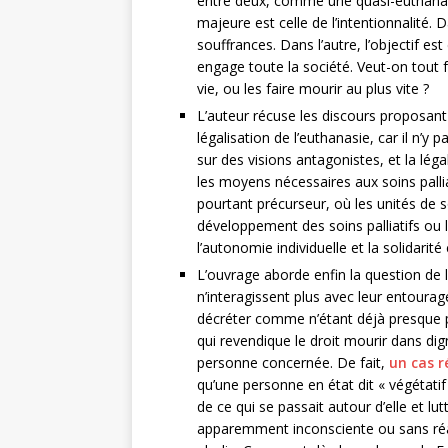
entre deux, comme une quasi-euthanasi
majeure est celle de l’intentionnalité. 
souffrances. Dans l’autre, l’objectif est
engage toute la société. Veut-on tout 
vie, ou les faire mourir au plus vite ?
L’auteur récuse les discours proposant
légalisation de l’euthanasie, car il n’y
sur des visions antagonistes, et la léga
les moyens nécessaires aux soins pallia
pourtant précurseur, où les unités de s
développement des soins palliatifs ou l
l’autonomie individuelle et la solidarité 
L’ouvrage aborde enfin la question de 
n’interagissent plus avec leur entourag
décréter comme n’étant déjà presque pl
qui revendique le droit mourir dans dig
personne concernée. De fait,
un cas r
qu’une personne en état dit « végétati
de ce qui se passait autour d’elle et 
apparemment inconsciente ou sans réac