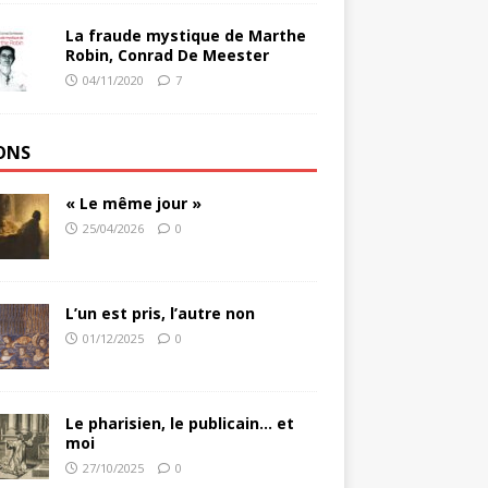
La fraude mystique de Marthe
Robin, Conrad De Meester
04/11/2020
7
ONS
« Le même jour »
25/04/2026
0
L’un est pris, l’autre non
01/12/2025
0
Le pharisien, le publicain… et
moi
27/10/2025
0