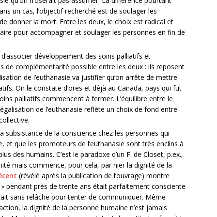
e qu’on n’oserait pas assumer. La différence pourtant
Dans un cas, l’objectif recherché est de soulager les
 de donner la mort. Entre les deux, le choix est radical et
faire pour accompagner et soulager les personnes en fin de
 d’associer développement des soins palliatifs et
 pas de complémentarité possible entre les deux : ils reposent
lisation de l’euthanasie va justifier qu’on arrête de mettre
tifs. On le constate d’ores et déjà au Canada, pays qui fut
oins palliatifs commencent à fermer. L’équilibre entre le
égalisation de l’euthanasie reflète un choix de fond entre
collective.
la subsistance de la conscience chez les personnes qui
e, et que les promoteurs de l’euthanasie sont très enclins à
us des humains. C’est le paradoxe d’un F. de Closet, p.ex.,
nité mais commence, pour cela, par nier la dignité de la
écent
(révélé après la publication de l’ouvrage) montre
f » pendant près de trente ans était parfaitement consciente
luttait sans relâche pour tenter de communiquer. Même
tion, la dignité de la personne humaine n’est jamais