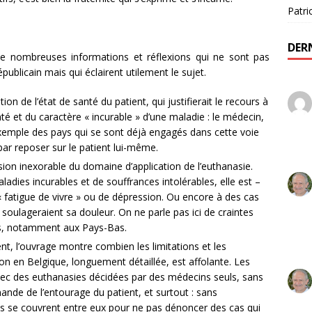
Patri
DER
re de nombreuses informations et réflexions qui ne sont pas
publicain mais qui éclairent utilement le sujet.
tion de l’état de santé du patient, qui justifierait le recours à
nté et du caractère « incurable » d’une maladie : le médecin,
exemple des pays qui se sont déjà engagés dans cette voie
par reposer sur le patient lui-même.
sion inexorable du domaine d’application de l’euthanasie.
aladies incurables et de souffrances intolérables, elle est –
« fatigue de vivre » ou de dépression. Ou encore à des cas
i soulageraient sa douleur. On ne parle pas ici de craintes
ves, notamment aux Pays-Bas.
, l’ouvrage montre combien les limitations et les
tion en Belgique, longuement détaillée, est affolante. Les
ec des euthanasies décidées par des médecins seuls, sans
nde de l’entourage du patient, et surtout : sans
s se couvrent entre eux pour ne pas dénoncer des cas qui