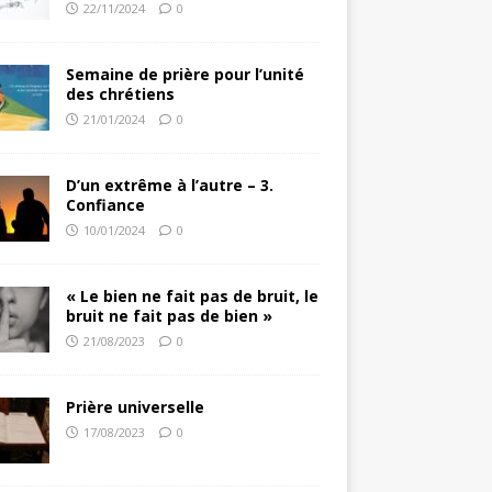
22/11/2024
0
Semaine de prière pour l’unité
des chrétiens
21/01/2024
0
D’un extrême à l’autre – 3.
Confiance
10/01/2024
0
« Le bien ne fait pas de bruit, le
bruit ne fait pas de bien »
21/08/2023
0
Prière universelle
17/08/2023
0