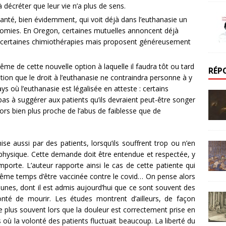
 décréter que leur vie n’a plus de sens.
té, bien évidemment, qui voit déjà dans l’euthanasie un
nomies. En Oregon, certaines mutuelles annoncent déjà
e certaines chimiothérapies mais proposent généreusement
même de cette nouvelle option à laquelle il faudra tôt ou tard
RÉP
mation que le droit à l’euthanasie ne contraindra personne à y
ys où l’euthanasie est légalisée en atteste : certains
pas à suggérer aux patients qu’ils devraient peut-être songer
ors bien plus proche de l’abus de faiblesse que de
e aussi par des patients, lorsqu’ils souffrent trop ou n’en
 physique. Cette demande doit être entendue et respectée, y
porte. L’auteur rapporte ainsi le cas de cette patiente qui
même temps d’être vaccinée contre le covid… On pense alors
unes, dont il est admis aujourd’hui que ce sont souvent des
lonté de mourir. Les études montrent d’ailleurs, de façon
 plus souvent lors que la douleur est correctement prise en
 où la volonté des patients fluctuait beaucoup. La liberté du