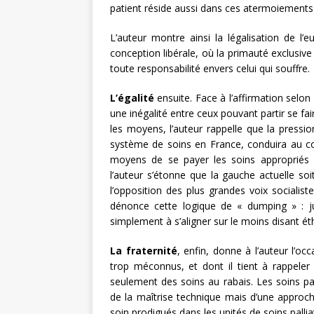
patient réside aussi dans ces atermoiements
L’auteur montre ainsi la légalisation de l’
conception libérale, où la primauté exclusiv
toute responsabilité envers celui qui souffre.
L’égalité
ensuite. Face à l’affirmation selon 
une inégalité entre ceux pouvant partir se fai
les moyens, l’auteur rappelle que la press
système de soins en France, conduira au con
moyens de se payer les soins appropriés n’
l’auteur s’étonne que la gauche actuelle soit
l’opposition des plus grandes voix socialis
dénonce cette logique de « dumping » : just
simplement à s’aligner sur le moins disant ét
La fraternité
, enfin, donne à l’auteur l’occ
trop méconnus, et dont il tient à rappeler
seulement des soins au rabais. Les soins pa
de la maîtrise technique mais d’une approch
soin prodigués dans les unités de soins palliati