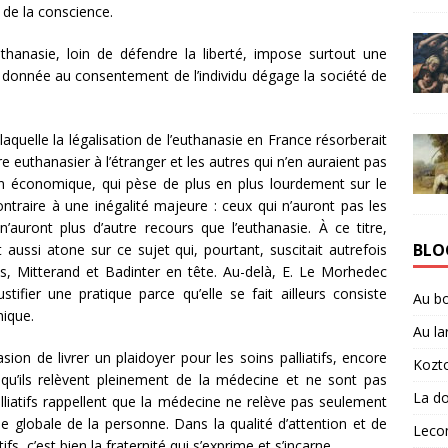
 de la conscience.
euthanasie, loin de défendre la liberté, impose surtout une
e donnée au consentement de l’individu dégage la société de
laquelle la légalisation de l’euthanasie en France résorberait
re euthanasier à l’étranger et les autres qui n’en auraient pas
ion économique, qui pèse de plus en plus lourdement sur le
traire à une inégalité majeure : ceux qui n’auront pas les
auront plus d’autre recours que l’euthanasie. À ce titre,
BLO
 aussi atone sur ce sujet qui, pourtant, suscitait autrefois
tes, Mitterand et Badinter en tête. Au-delà, E. Le Morhedec
ifier une pratique parce qu’elle se fait ailleurs consiste
Au b
hique.
Au la
asion de livrer un plaidoyer pour les soins palliatifs, encore
Kozt
 qu’ils relèvent pleinement de la médecine et ne sont pas
La doc
lliatifs rappellent que la médecine ne relève pas seulement
e globale de la personne. Dans la qualité d’attention et de
Leco
fs, c’est bien la fraternité qui s’exprime et s’incarne.