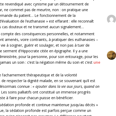
cte revendiqué avec cynisme par un détournement de
ur, ne commet pas de meurtre, non : on pratique une
s demande du patient… Le fonctionnement de la
évaluation de l’euthanasie » est effarant : elle reconnaît
es cas douteux et ne transmet aucun signalement…
en compte des conséquences personnelles, et notamment
nt amenés, voire contraints, à pratiquer des euthanasies –
r vie à soigner, guérir et soulager, et non pas à tuer de
e serment d’Hippocrate citée en épigraphe. Il y a une
administrée, pour la personne, pour son entourage, pour les
 jamais un soin : c’est la négation même du soin et c’est
une
de l’acharnement thérapeutique et de la volonté
 de respecter la dignité malade, en se souvenant qu’il est
e désormais connue :
« ajouter dans la vie aux jours, quand on
. Les soins palliatifs ont constitué un immense progrès
reste à faire pour chacun puisse en bénéficier.
« sédation profonde et continue maintenue jusqu’au décès »
nue, la sédation profonde est parfois perçue comme un