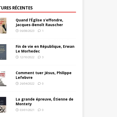
TURES RÉCENTES
Quand l’Église s’effondre,
Jacques-Benoît Rauscher
06/08/2023
1
Fin de vie en République, Erwan
Le Morhedec
12/10/2022
3
Comment tuer Jésus, Philippe
Lefebvre
26/04/2022
0
La grande épreuve, Étienne de
Montety
03/01/2021
0